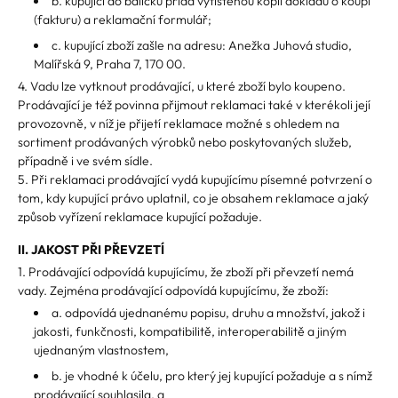
b. kupující do balíčku přidá vytištěnou kopii dokladu o koupi
(fakturu) a reklamační formulář;
c. kupující zboží zašle na adresu: Anežka Juhová studio,
Malířská 9, Praha 7, 170 00.
4. Vadu lze vytknout prodávající, u které zboží bylo koupeno.
Prodávající je též povinna přijmout reklamaci také v kterékoli její
provozovně, v níž je přijetí reklamace možné s ohledem na
sortiment prodávaných výrobků nebo poskytovaných služeb,
případně i ve svém sídle.
5. Při reklamaci prodávající vydá kupujícímu písemné potvrzení o
tom, kdy kupující právo uplatnil, co je obsahem reklamace a jaký
způsob vyřízení reklamace kupující požaduje.
II. JAKOST PŘI PŘEVZETÍ
1. Prodávající odpovídá kupujícímu, že zboží při převzetí nemá
vady. Zejména prodávající odpovídá kupujícímu, že zboží:
a. odpovídá ujednanému popisu, druhu a množství, jakož i
jakosti, funkčnosti, kompatibilitě, interoperabilitě a jiným
ujednaným vlastnostem,
b. je vhodné k účelu, pro který jej kupující požaduje a s nímž
prodávající souhlasila, a