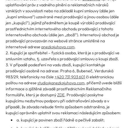
uplatňování práv z vadného plnění a reklamačních nároků
vzniklých v souvislosti nebo na základě kupní smlouvy (dále jen
„kupní smlouva“) uzavírané mezi prodávající a jinou osobou (dále
jen „kupující“), jejímž předmětem je koupě výrobků prodávající
prostřednictvím internetového obchodu prodávající z tohoto
internetového obchodu (dále jen „zboží“). Internetový obchod je
prodávající provozován na webové stránce umístěné na
internetové adrese
anezkajuhova.com
.
2. Kupující je spotřebitel – fyzická osoba, která je s prodávající ve
smluvním vztahu, tj. uzavřela s prodávající smlouvu o koupi zboží.
3. V případě podezření na vadu zboží, kupující kontaktuje
prodávající osobně na adrese: Praha 6, Bubeneč, Verdunská
983/29, telefonicky na čísle
+420 731 903 601
či elektronickou
poštou na adrese
studio@anezkajuhova.com
, přičemž uvede bližší
informace o zjištěné závadě prostřednictvím Reklamačního
formuláře, který je dostupný
ZDE
. Prodávající poskytne
kupujícímu nezbytnou podporu při odstraňování závady a v
případě, že závada nebude tímto způsobem odstraněna, je
kupující oprávněn uplatnit svou reklamaci následujícím způsobem:
a. kupující je povinen zboží řádně a pečlivě zabalit;