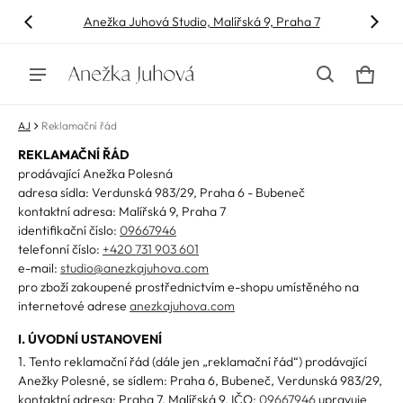
Anežka Juhová Studio, Malířská 9, Praha 7
Košík
0 polo
AJ
Reklamační řád
REKLAMAČNÍ ŘÁD
prodávající Anežka Polesná
adresa sídla: Verdunská 983/29, Praha 6 - Bubeneč
kontaktní adresa: Malířská 9, Praha 7
identifikační číslo:
09667946
telefonní číslo:
+420 731 903 601
e-mail:
studio@anezkajuhova.com
pro zboží zakoupené prostřednictvím e-shopu umístěného na
internetové adrese
anezkajuhova.com
I. ÚVODNÍ USTANOVENÍ
1. Tento reklamační řád (dále jen „reklamační řád“) prodávající
Anežky Polesné, se sídlem: Praha 6, Bubeneč, Verdunská 983/29,
kontaktní adresa: Praha 7, Malířská 9, IČO:
09667946
upravuje