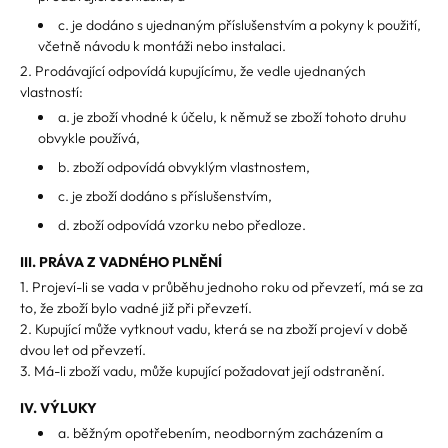
c. je dodáno s ujednaným příslušenstvím a pokyny k použití,
včetně návodu k montáži nebo instalaci.
2. Prodávající odpovídá kupujícímu, že vedle ujednaných
vlastností:
a. je zboží vhodné k účelu, k němuž se zboží tohoto druhu
obvykle používá,
b. zboží odpovídá obvyklým vlastnostem,
c. je zboží dodáno s příslušenstvím,
d. zboží odpovídá vzorku nebo předloze.
III. PRÁVA Z VADNÉHO PLNĚNÍ
1. Projeví-li se vada v průběhu jednoho roku od převzetí, má se za
to, že zboží bylo vadné již při převzetí.
2. Kupující může vytknout vadu, která se na zboží projeví v době
dvou let od převzetí.
3. Má-li zboží vadu, může kupující požadovat její odstranění.
IV. VÝLUKY
a. běžným opotřebením, neodborným zacházením a