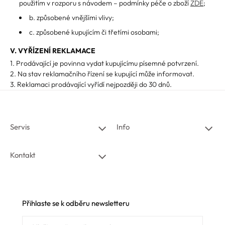
použitím v rozporu s návodem – podmínky péče o zboží
ZDE
;
b. způsobené vnějšími vlivy;
c. způsobené kupujícím či třetími osobami;
V. VYŘÍZENÍ REKLAMACE
1. Prodávající je povinna vydat kupujícímu písemné potvrzení.
2. Na stav reklamačního řízení se kupující může informovat.
3. Reklamaci prodávající vyřídí nejpozději do 30 dnů.
Servis
Info
Kontakt
Přihlaste se k odběru newsletteru
E-mailem