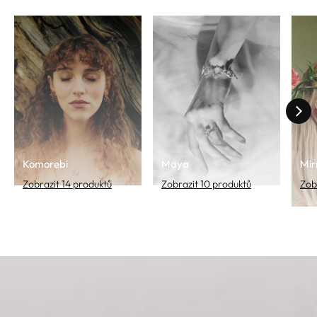
Komorebi
Maya
Mir
Zobrazit 14 produktů
Zobrazit 10 produktů
Zob