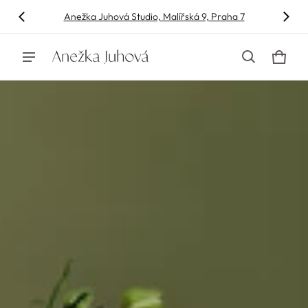
Anežka Juhová Studio, Malířská 9, Praha 7
Anežka Juhová
Košík
0 polo