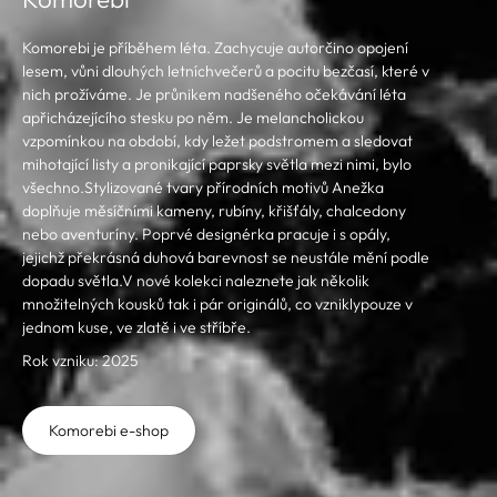
Komorebi je příběhem léta. Zachycuje autorčino opojení
lesem, vůni dlouhých letníchvečerů a pocitu bezčasí, které v
nich prožíváme. Je průnikem nadšeného očekávání léta
apřicházejícího stesku po něm. Je melancholickou
vzpomínkou na období, kdy ležet podstromem a sledovat
mihotající listy a pronikající paprsky světla mezi nimi, bylo
všechno.Stylizované tvary přírodních motivů Anežka
doplňuje měsíčními kameny, rubíny, křišťály, chalcedony
nebo aventuríny. Poprvé designérka pracuje i s opály,
jejichž překrásná duhová barevnost se neustále mění podle
dopadu světla.V nové kolekci naleznete jak několik
množitelných kousků tak i pár originálů, co vzniklypouze v
jednom kuse, ve zlatě i ve stříbře.
Rok vzniku: 2025
Komorebi e-shop